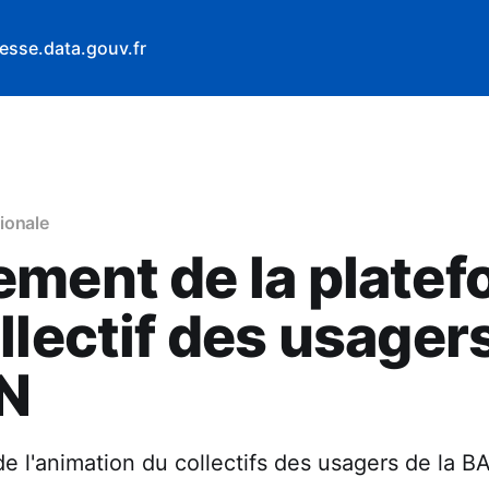
esse.data.gouv.fr
ionale
ment de la plate
llectif des usager
AN
de l'animation du collectifs des usagers de la B