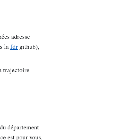
nées adresse
ns la
fdr
github),
a trajectoire
 du département
ce est pour vous,