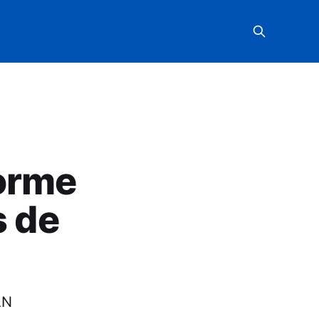
forme
s de
AN