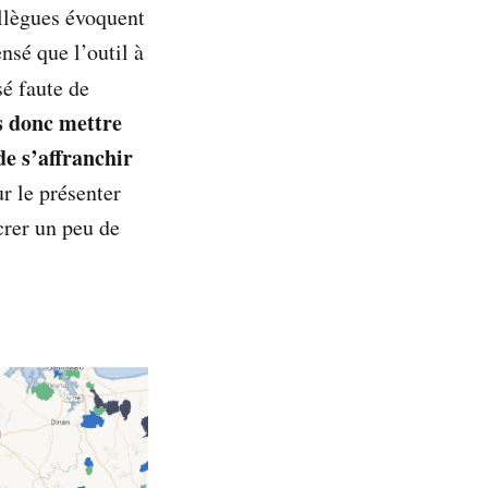
llègues évoquent
nsé que l’outil à
isé faute de
s donc mettre
de s’affranchir
ur le présenter
crer un peu de