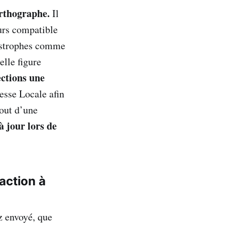
’orthographe.
Il
ours compatible
postrophes comme
elle figure
ections une
esse Locale afin
tout d’une
à jour lors de
’action à
z envoyé, que