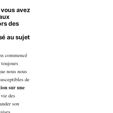
: vous avez
 aux
rs des
é au sujet
avons commencé
 toujours
que nous nous
susceptibles de
tion sur une
 vie des
ander son
vaises