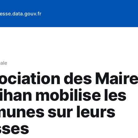
esse.data.gouv.fr
ale
ociation des Mair
han mobilise les
unes sur leurs
sses