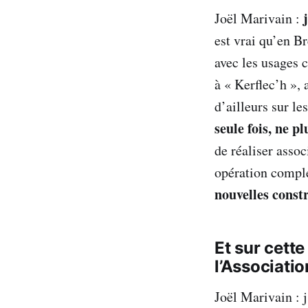
Joël Marivain :
est vrai qu’en B
avec les usages 
à « Kerflec’h », 
d’ailleurs sur l
seule fois, ne pl
de réaliser assoc
opération compl
nouvelles const
Et sur cette
l’Associati
Joël Marivain : 