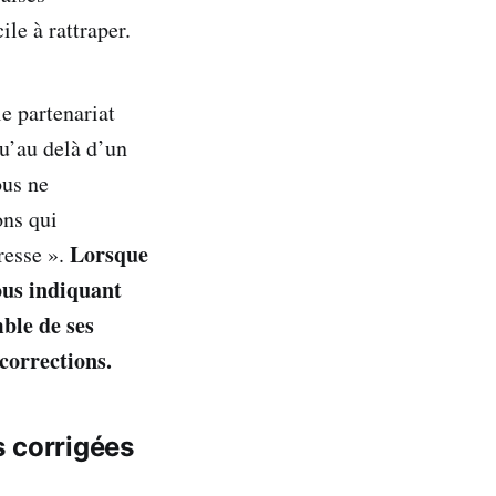
ile à rattraper.
e partenariat
qu’au delà d’un
ous ne
ons qui
Lorsque
resse ».
ous indiquant
ble de ses
corrections.
s corrigées