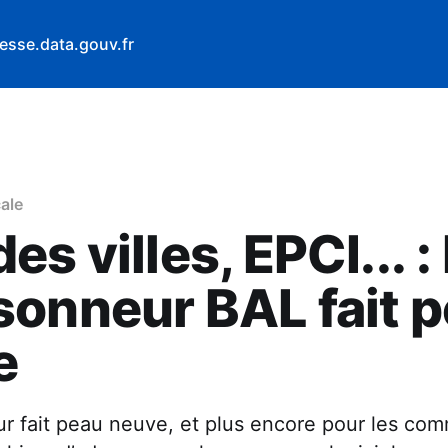
esse.data.gouv.fr
ale
s villes, EPCI... : 
onneur BAL fait 
e
r fait peau neuve, et plus encore pour les co