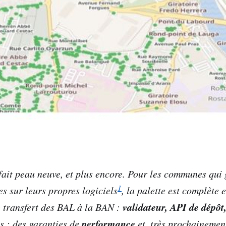
ait peau neuve, et plus encore. Pour les communes qui 
1
es sur leurs propres logiciels
, la palette est complète 
validateur, API de dépô
de transfert des BAL à la BAN :
performance
s : des garanties de
et, très prochainemen