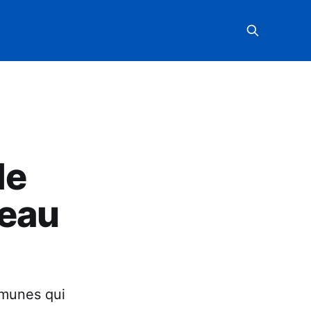
le
peau
mmunes qui