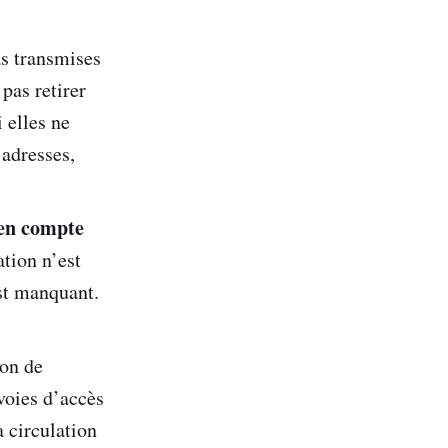
as transmises
pas retirer
i elles ne
 adresses,
 en compte
ation n’est
est manquant.
ion de
 voies d’accès
 circulation