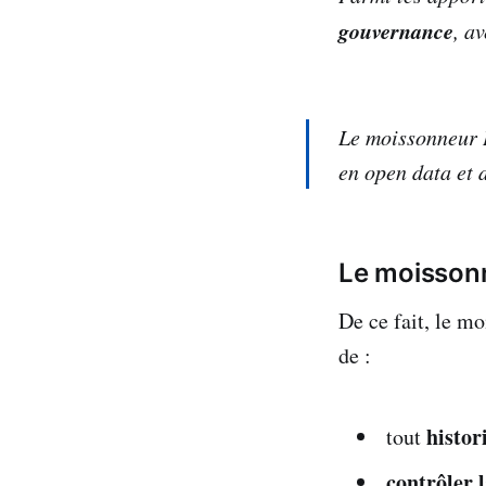
gouvernance
, a
Le moissonneur B
en open data et 
Le moissonn
De ce fait, le m
de :
histor
tout
contrôler l