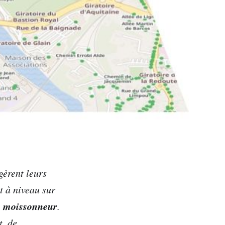
gèrent leurs
et à niveau sur
t, moissonneur
.
t, de