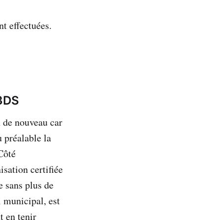
t effectuées.
 3DS
 de nouveau car
 préalable la
Côté
isation certifiée
 sans plus de
 municipal, est
t en tenir