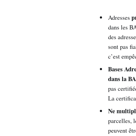
p
Adresses
dans les BA
des adresse
sont pas fia
c’est empêc
Bases Adre
dans la B
pas certifi
La certifi
Ne multipli
parcelles, 
peuvent êtr