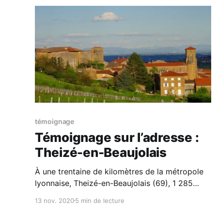
témoignage
Témoignage sur l’adresse :
Theizé-en-Beaujolais
À une trentaine de kilomètres de la métropole
lyonnaise, Theizé-en-Beaujolais (69), 1 285
habitants, est une petite commune rurale en…
13 nov. 2020
5 min de lecture