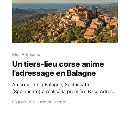
Mes Adresses
Un tiers-lieu corse anime
l'adressage en Balagne
Au cœur de la Balagne, Speluncatu
(Speloncato) a réalisé la première Base Adresse
Locale de Corse. Le témoignage détaille
08 mars 2021
1 min de lecture
comment l’arrivée de la fibre a fourni l’occasion
d’amplifier une opération d’intelligence
territoriale.